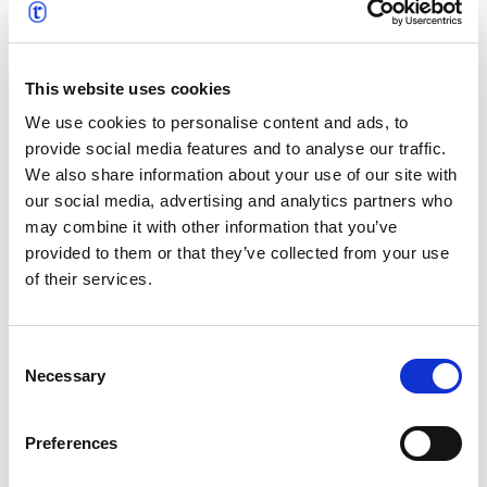
eingebracht. ProLangua, das vor über 20 Jahren
gegründet wurde, hat sich für seine
maßgeschneiderten Übersetzungsdienste und den
This website uses cookies
innovativen Einsatz von Technologie zur
Rationalisierung von Projekten einen Namen gemacht.
We use cookies to personalise content and ads, to
Sowohl ProLangua als auch text&form wurden Teil der
provide social media features and to analyse our traffic.
t’works-Gruppe, wo ihre jahrzehntelange Erfahrung
We also share information about your use of our site with
unter einem Dach vereint ist. Gemeinsam bieten diese
our social media, advertising and analytics partners who
beiden starken und renommierten Teams
may combine it with other information that you’ve
hochmoderne Lösungen für die Übersetzung,
provided to them or that they’ve collected from your use
Lokalisierung und das Management mehrsprachiger
of their services.
Inhalte, die durch die globalen Ressourcen und
strategischen Partnerschaften von t’works unterstützt
Consent
werden.
Necessary
Selection
Preferences