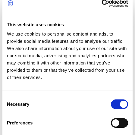
eingebracht. ProLangua, das vor über 20 Jahren
gegründet wurde, hat sich für seine
maßgeschneiderten Übersetzungsdienste und den
This website uses cookies
innovativen Einsatz von Technologie zur
Rationalisierung von Projekten einen Namen gemacht.
We use cookies to personalise content and ads, to
Sowohl ProLangua als auch text&form wurden Teil der
provide social media features and to analyse our traffic.
t’works-Gruppe, wo ihre jahrzehntelange Erfahrung
We also share information about your use of our site with
unter einem Dach vereint ist. Gemeinsam bieten diese
our social media, advertising and analytics partners who
beiden starken und renommierten Teams
may combine it with other information that you’ve
hochmoderne Lösungen für die Übersetzung,
provided to them or that they’ve collected from your use
Lokalisierung und das Management mehrsprachiger
of their services.
Inhalte, die durch die globalen Ressourcen und
strategischen Partnerschaften von t’works unterstützt
Consent
werden.
Necessary
Selection
Preferences