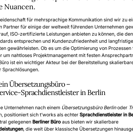
le Nuancen.
Leidenschaft für mehrsprachige Kommunikation sind wir zu e
n Partner für einige der weltweit führenden Unternehmen ge
rauf, ISO-zertifizierte Leistungen anbieten zu können, die de
ndards entsprechen und Kundenzufriedenheit und langfristig
ten gewährleisten. Ob es um die Optimierung von Prozessen 
er um nahtloses Projektmanagement mit festen Ansprechpartn
Büro ist ein wichtiger Akteur bei der Bereitstellung skalierbare
r Sprachlösungen.
 ein Übersetzungsbüro –
Service-Sprachdienstleister in Berlin
le Unternehmen nach einem
Übersetzungsbüro Berlin
oder
Tr
 positioniert sich t’works als echter
Sprachdienstleister in Be
tral gelegenen
Berliner Büro
aus bieten wir skalierbare
leistungen
, die weit über klassische Übersetzungen hinausg