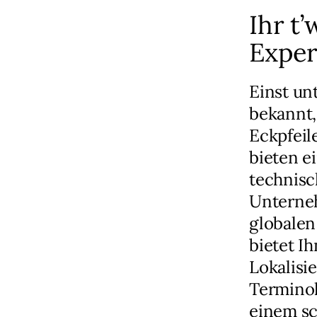
Ihr t
Exper
Einst u
bekannt,
Eckpfeil
bieten e
technisc
Unterneh
globalen
bietet I
Lokalisi
Terminol
einem sc