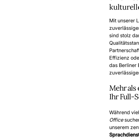
kulturel
Mit unserer 
zuverlässige
sind stolz da
Qualitätssta
Partnerschaf
Effizienz od
das Berliner 
zuverlässige
Mehr als
Ihr Full-
Während vie
Office
suchen,
unserem zen
Sprachdienst