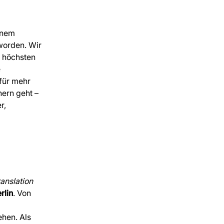
inem
worden. Wir
n höchsten
e
für mehr
ern geht –
r,
anslation
rlin
. Von
ehen. Als