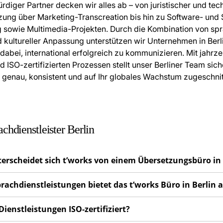
rdiger Partner decken wir alles ab – von juristischer und tec
ung über Marketing-Transcreation bis hin zu Software- und
g sowie Multimedia-Projekten. Durch die Kombination von spr
d kultureller Anpassung unterstützen wir Unternehmen in Ber
dabei, international erfolgreich zu kommunizieren. Mit jahrz
 ISO-zertifizierten Prozessen stellt unser Berliner Team sich
t genau, konsistent und auf Ihr globales Wachstum zugeschnitt
chdienstleister Berlin
terscheidet sich t’works von einem Übersetzungsbüro in 
prachdienstleistungen bietet das t’works Büro in Berlin 
 Dienstleistungen ISO-zertifiziert?