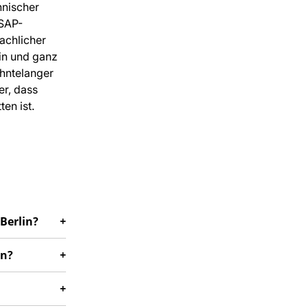
hnischer
 SAP-
achlicher
lin und ganz
ehntelanger
er, dass
en ist.
Berlin?
an?