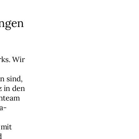
ungen
rks. Wir
n sind,
 in den
enteam
a-
 mit
d