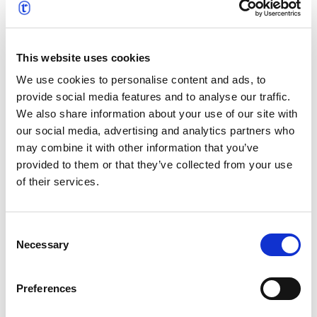
eingebracht. ProLangua, das vor über 20 Jahren
gegründet wurde, hat sich für seine
maßgeschneiderten Übersetzungsdienste und den
This website uses cookies
innovativen Einsatz von Technologie zur
Rationalisierung von Projekten einen Namen gemacht.
We use cookies to personalise content and ads, to
Sowohl ProLangua als auch text&form wurden Teil der
provide social media features and to analyse our traffic.
t’works-Gruppe, wo ihre jahrzehntelange Erfahrung
We also share information about your use of our site with
unter einem Dach vereint ist. Gemeinsam bieten diese
our social media, advertising and analytics partners who
beiden starken und renommierten Teams
may combine it with other information that you’ve
hochmoderne Lösungen für die Übersetzung,
provided to them or that they’ve collected from your use
Lokalisierung und das Management mehrsprachiger
of their services.
Inhalte, die durch die globalen Ressourcen und
strategischen Partnerschaften von t’works unterstützt
Consent
werden.
Necessary
Selection
Preferences