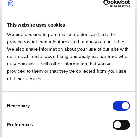
eingebracht. ProLangua, das vor über 20 Jahren
gegründet wurde, hat sich für seine
maßgeschneiderten Übersetzungsdienste und den
This website uses cookies
innovativen Einsatz von Technologie zur
Rationalisierung von Projekten einen Namen gemacht.
We use cookies to personalise content and ads, to
Sowohl ProLangua als auch text&form wurden Teil der
provide social media features and to analyse our traffic.
t’works-Gruppe, wo ihre jahrzehntelange Erfahrung
We also share information about your use of our site with
unter einem Dach vereint ist. Gemeinsam bieten diese
our social media, advertising and analytics partners who
beiden starken und renommierten Teams
may combine it with other information that you’ve
hochmoderne Lösungen für die Übersetzung,
provided to them or that they’ve collected from your use
Lokalisierung und das Management mehrsprachiger
of their services.
Inhalte, die durch die globalen Ressourcen und
strategischen Partnerschaften von t’works unterstützt
Consent
werden.
Necessary
Selection
Preferences