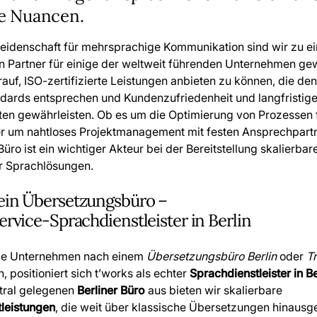
le Nuancen.
Leidenschaft für mehrsprachige Kommunikation sind wir zu e
n Partner für einige der weltweit führenden Unternehmen ge
rauf, ISO-zertifizierte Leistungen anbieten zu können, die de
ndards entsprechen und Kundenzufriedenheit und langfristig
ten gewährleisten. Ob es um die Optimierung von Prozessen 
er um nahtloses Projektmanagement mit festen Ansprechpartn
Büro ist ein wichtiger Akteur bei der Bereitstellung skalierbare
r Sprachlösungen.
 ein Übersetzungsbüro –
Service-Sprachdienstleister in Berlin
le Unternehmen nach einem
Übersetzungsbüro Berlin
oder
Tr
 positioniert sich t’works als echter
Sprachdienstleister in Be
tral gelegenen
Berliner Büro
aus bieten wir skalierbare
leistungen
, die weit über klassische Übersetzungen hinausg