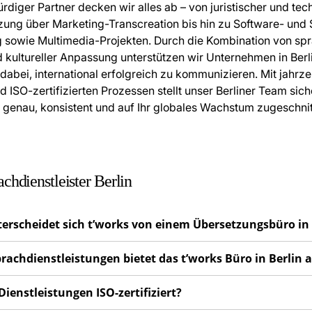
rdiger Partner decken wir alles ab – von juristischer und tec
ung über Marketing-Transcreation bis hin zu Software- und
g sowie Multimedia-Projekten. Durch die Kombination von spr
d kultureller Anpassung unterstützen wir Unternehmen in Ber
dabei, international erfolgreich zu kommunizieren. Mit jahrz
 ISO-zertifizierten Prozessen stellt unser Berliner Team sich
t genau, konsistent und auf Ihr globales Wachstum zugeschnitt
chdienstleister Berlin
terscheidet sich t’works von einem Übersetzungsbüro in 
prachdienstleistungen bietet das t’works Büro in Berlin 
 Dienstleistungen ISO-zertifiziert?