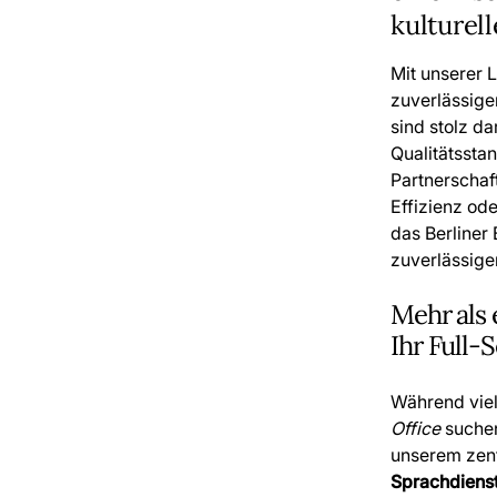
kulturel
Mit unserer 
zuverlässige
sind stolz da
Qualitätssta
Partnerschaf
Effizienz od
das Berliner 
zuverlässige
Mehr als
Ihr Full-
Während vie
Office
suchen,
unserem zen
Sprachdienst