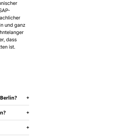
hnischer
 SAP-
achlicher
lin und ganz
ehntelanger
er, dass
en ist.
Berlin?
an?