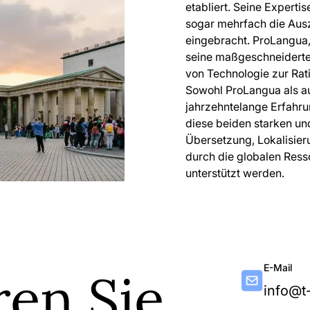
etabliert. Seine Expert
sogar mehrfach die Ausz
eingebracht. ProLangua,
seine maßgeschneiderte
von Technologie zur Rat
Sowohl ProLangua als au
jahrzehntelange Erfahru
diese beiden starken u
Übersetzung, Lokalisie
durch die globalen Ress
unterstützt werden.
E-Mail
ren Sie
info@t