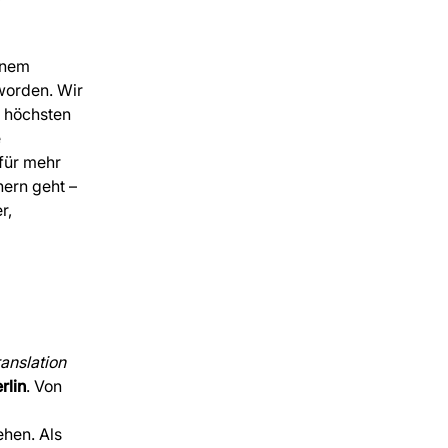
inem
worden. Wir
n höchsten
e
für mehr
ern geht –
r,
anslation
rlin
. Von
ehen. Als