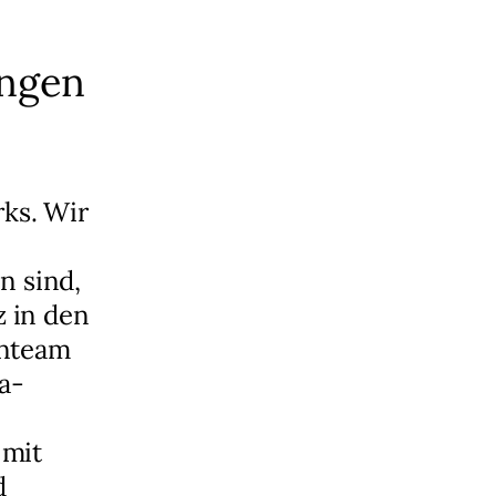
ungen
rks. Wir
n sind,
 in den
enteam
a-
 mit
d