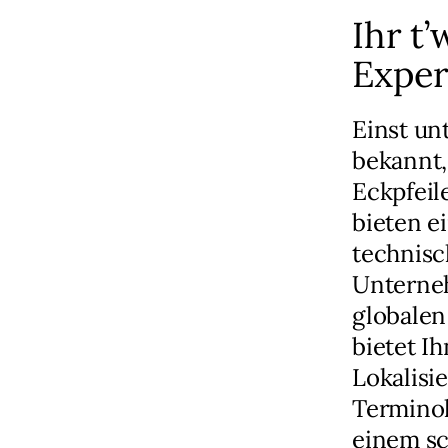
Ihr t
Exper
Einst u
bekannt,
Eckpfeil
bieten e
technisc
Unterneh
globalen
bietet I
Lokalisi
Terminol
einem sc