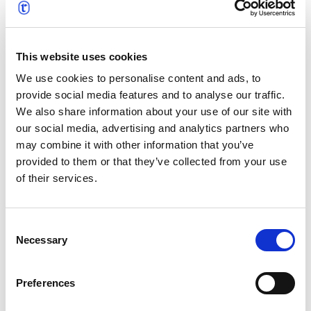
eingebracht. ProLangua, das vor über 20 Jahren
gegründet wurde, hat sich für seine
maßgeschneiderten Übersetzungsdienste und den
This website uses cookies
innovativen Einsatz von Technologie zur
Rationalisierung von Projekten einen Namen gemacht.
We use cookies to personalise content and ads, to
Sowohl ProLangua als auch text&form wurden Teil der
provide social media features and to analyse our traffic.
t’works-Gruppe, wo ihre jahrzehntelange Erfahrung
We also share information about your use of our site with
unter einem Dach vereint ist. Gemeinsam bieten diese
our social media, advertising and analytics partners who
beiden starken und renommierten Teams
may combine it with other information that you’ve
hochmoderne Lösungen für die Übersetzung,
provided to them or that they’ve collected from your use
Lokalisierung und das Management mehrsprachiger
of their services.
Inhalte, die durch die globalen Ressourcen und
strategischen Partnerschaften von t’works unterstützt
Consent
werden.
Necessary
Selection
Preferences