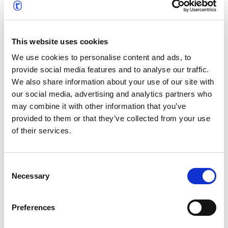
eingebracht. ProLangua, das vor über 20 Jahren
gegründet wurde, hat sich für seine
maßgeschneiderten Übersetzungsdienste und den
This website uses cookies
innovativen Einsatz von Technologie zur
Rationalisierung von Projekten einen Namen gemacht.
We use cookies to personalise content and ads, to
Sowohl ProLangua als auch text&form wurden Teil der
provide social media features and to analyse our traffic.
t’works-Gruppe, wo ihre jahrzehntelange Erfahrung
We also share information about your use of our site with
unter einem Dach vereint ist. Gemeinsam bieten diese
our social media, advertising and analytics partners who
beiden starken und renommierten Teams
may combine it with other information that you’ve
hochmoderne Lösungen für die Übersetzung,
provided to them or that they’ve collected from your use
Lokalisierung und das Management mehrsprachiger
of their services.
Inhalte, die durch die globalen Ressourcen und
strategischen Partnerschaften von t’works unterstützt
Consent
werden.
Necessary
Selection
Preferences