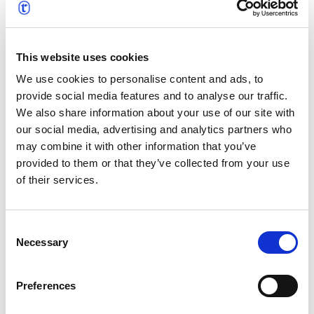
eingebracht. ProLangua, das vor über 20 Jahren
gegründet wurde, hat sich für seine
maßgeschneiderten Übersetzungsdienste und den
This website uses cookies
innovativen Einsatz von Technologie zur
Rationalisierung von Projekten einen Namen gemacht.
We use cookies to personalise content and ads, to
Sowohl ProLangua als auch text&form wurden Teil der
provide social media features and to analyse our traffic.
t’works-Gruppe, wo ihre jahrzehntelange Erfahrung
We also share information about your use of our site with
unter einem Dach vereint ist. Gemeinsam bieten diese
our social media, advertising and analytics partners who
beiden starken und renommierten Teams
may combine it with other information that you’ve
hochmoderne Lösungen für die Übersetzung,
provided to them or that they’ve collected from your use
Lokalisierung und das Management mehrsprachiger
of their services.
Inhalte, die durch die globalen Ressourcen und
strategischen Partnerschaften von t’works unterstützt
Consent
werden.
Necessary
Selection
Preferences